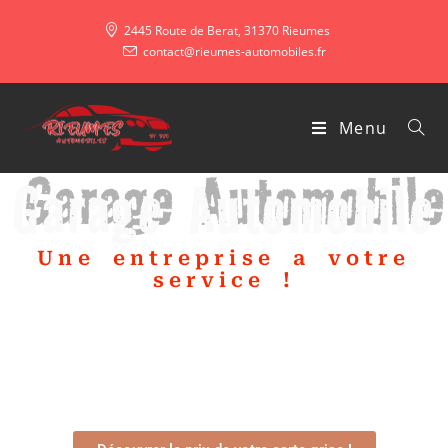
2445 Route de Berat, 31370 Rieumes
contact@rieumes-automobiles.fr
Menu
Garage Automobile
Une entreprise a votre
service !
Estimer le prix de votre carte grise et découvrir différentes informations
utiles dans l’onglet
« Carte Grise »
. N’hésiter pas a faire un tour sur
nos
offres
!